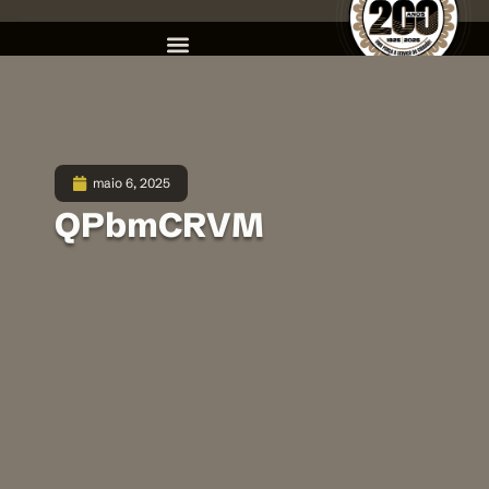
maio 6, 2025
QPbmCRVM