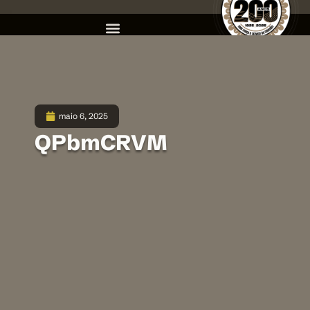
maio 6, 2025
QPbmCRVM