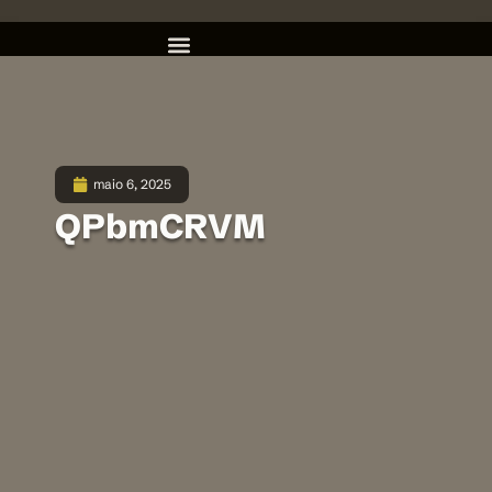
maio 6, 2025
QPbmCRVM