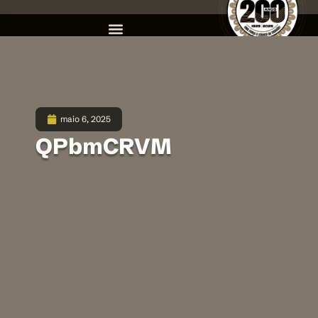
maio 6, 2025
QPbmCRVM