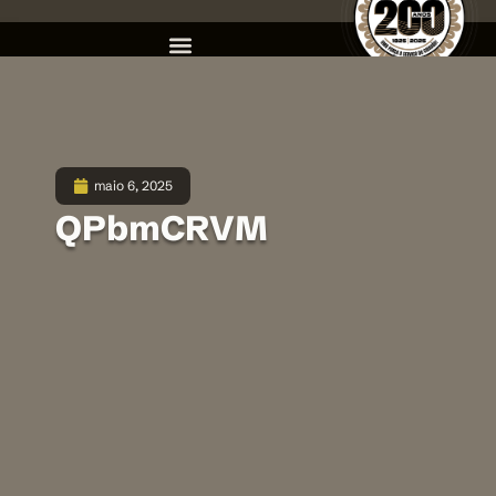
maio 6, 2025
QPbmCRVM