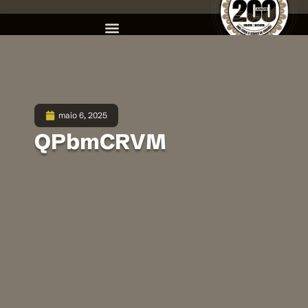
maio 6, 2025
QPbmCRVM