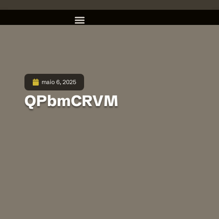
maio 6, 2025
QPbmCRVM