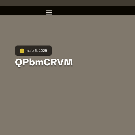
maio 6, 2025
QPbmCRVM