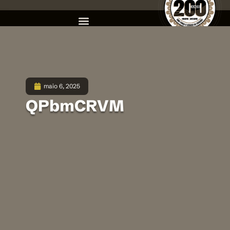
maio 6, 2025
QPbmCRVM