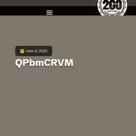
maio 6, 2025
QPbmCRVM