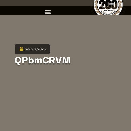
maio 6, 2025
QPbmCRVM