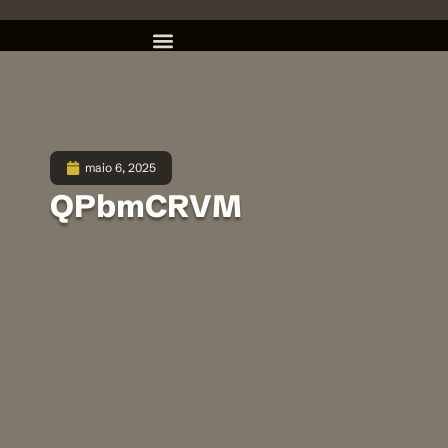
maio 6, 2025
QPbmCRVM