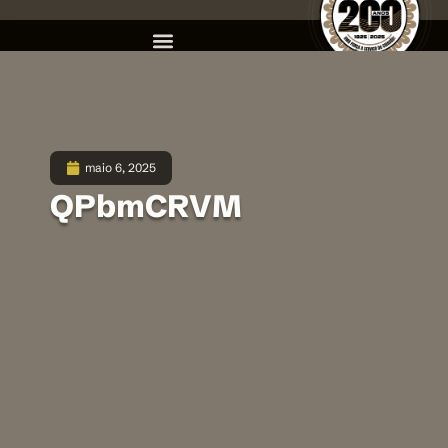
maio 6, 2025
QPbmCRVM