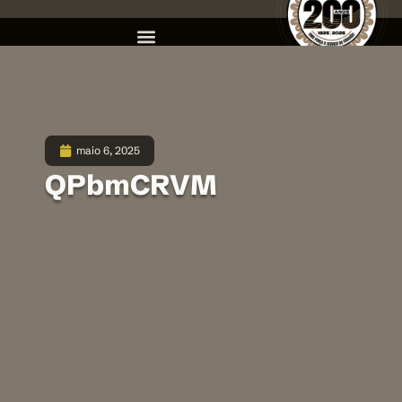
maio 6, 2025
QPbmCRVM