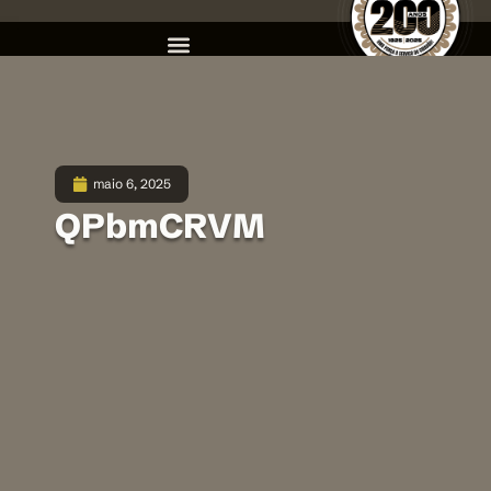
maio 6, 2025
QPbmCRVM