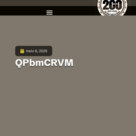
maio 6, 2025
QPbmCRVM