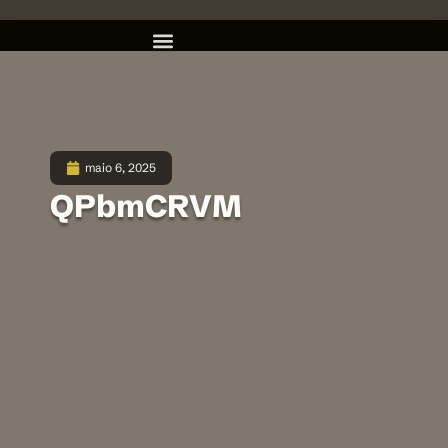
maio 6, 2025
QPbmCRVM