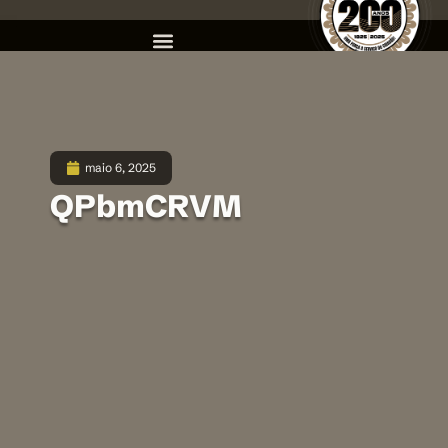
maio 6, 2025
QPbmCRVM