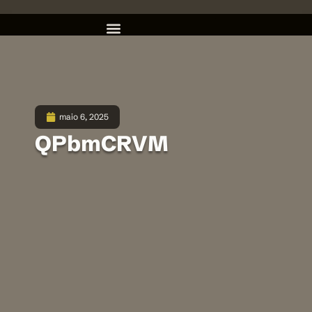
maio 6, 2025
QPbmCRVM