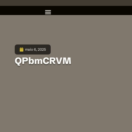
maio 6, 2025
QPbmCRVM