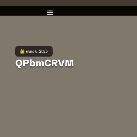
maio 6, 2025
QPbmCRVM