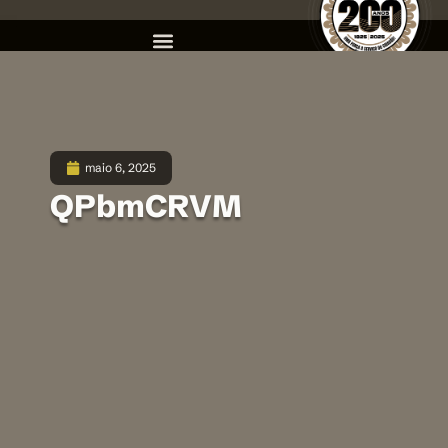
maio 6, 2025
QPbmCRVM