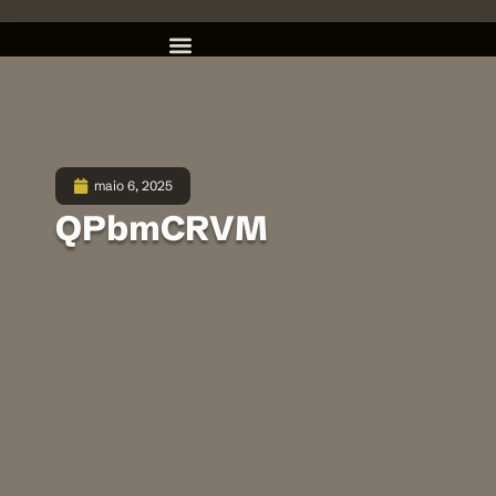
maio 6, 2025
QPbmCRVM