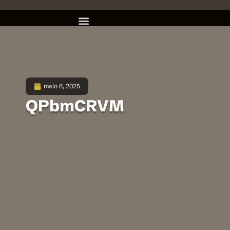
maio 6, 2025
QPbmCRVM