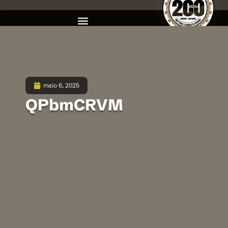
maio 6, 2025
QPbmCRVM