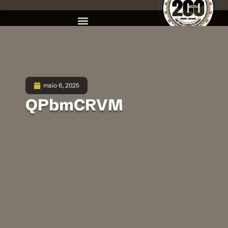
maio 6, 2025
QPbmCRVM