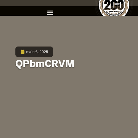
maio 6, 2025
QPbmCRVM