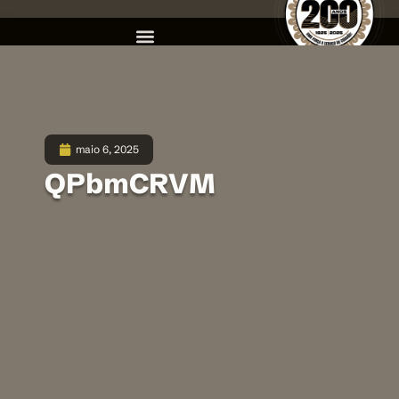
maio 6, 2025
QPbmCRVM