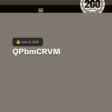
maio 6, 2025
QPbmCRVM