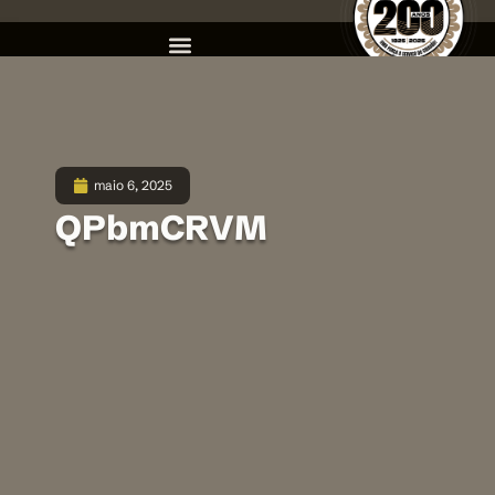
maio 6, 2025
QPbmCRVM