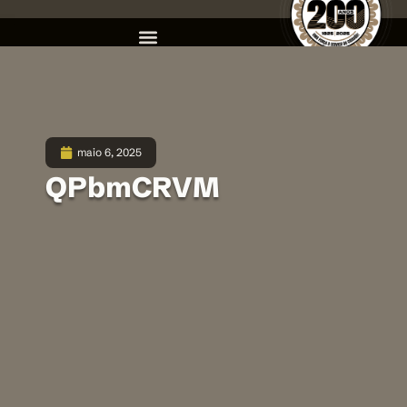
maio 6, 2025
QPbmCRVM