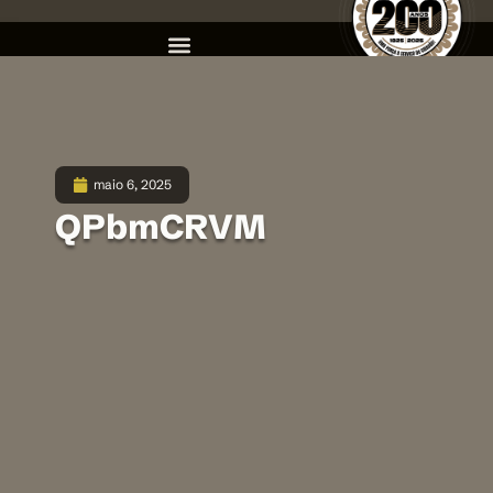
maio 6, 2025
QPbmCRVM