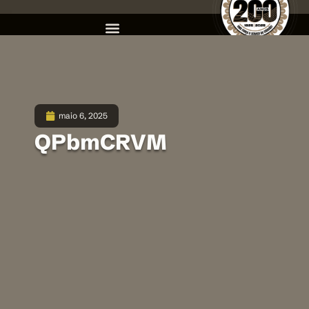
maio 6, 2025
QPbmCRVM