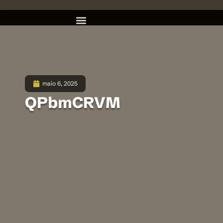
maio 6, 2025
QPbmCRVM