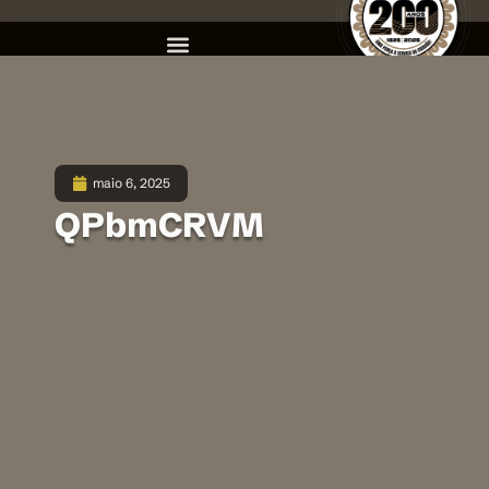
maio 6, 2025
QPbmCRVM