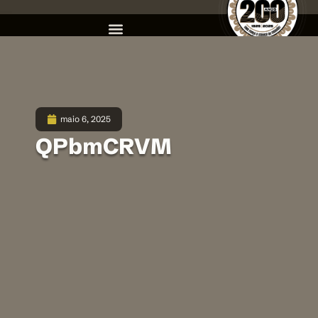
maio 6, 2025
QPbmCRVM