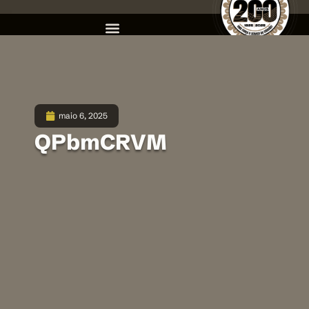
maio 6, 2025
QPbmCRVM