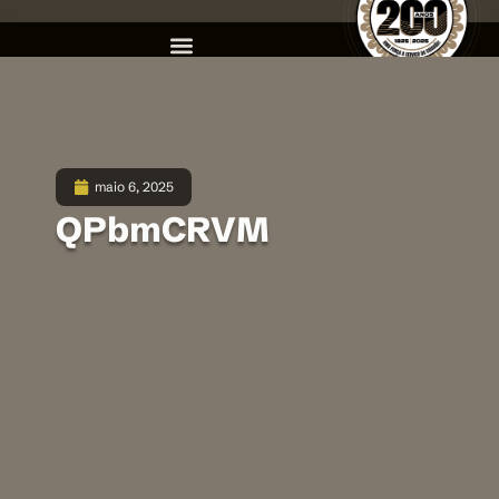
maio 6, 2025
QPbmCRVM