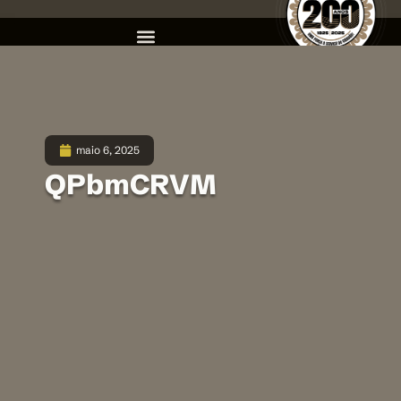
maio 6, 2025
QPbmCRVM