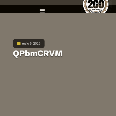
maio 6, 2025
QPbmCRVM