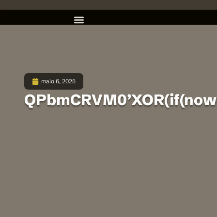
maio 6, 2025
QPbmCRVM0’XOR(if(now()=