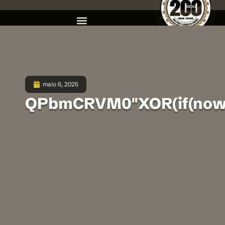
maio 6, 2025
QPbmCRVM0″XOR(if(now()