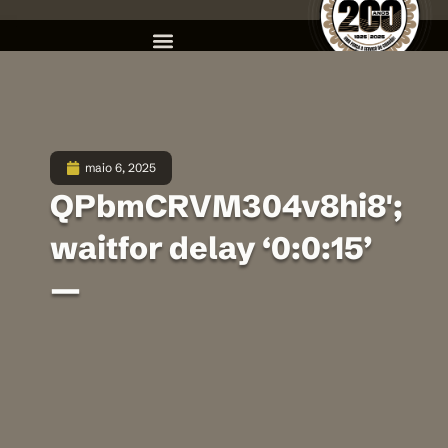
maio 6, 2025
QPbmCRVM304v8hi8′;
waitfor delay ‘0:0:15’
—