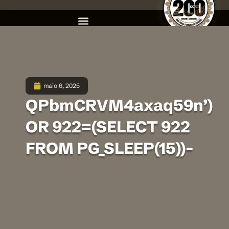
maio 6, 2025
QPbmCRVM4axaq59n’)
OR 922=(SELECT 922
FROM PG_SLEEP(15))–