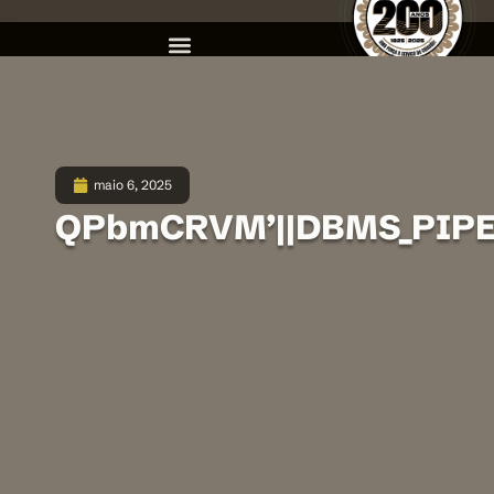
maio 6, 2025
QPbmCRVM’||DBMS_PIPE.R