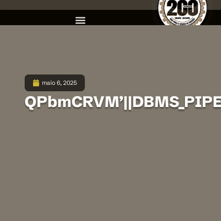
maio 6, 2025
QPbmCRVM’||DBMS_PIPE.R