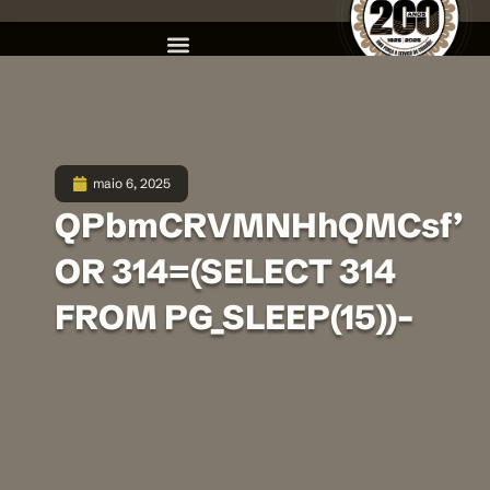
maio 6, 2025
QPbmCRVMNHhQMCsf’
OR 314=(SELECT 314
FROM PG_SLEEP(15))–