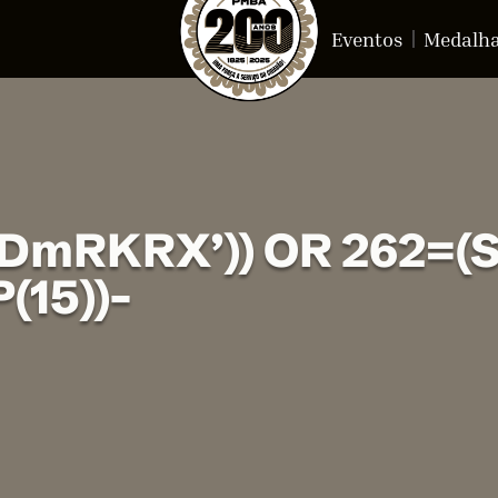
Eventos
Medalh
RKRX’)) OR 262=(S
(15))–