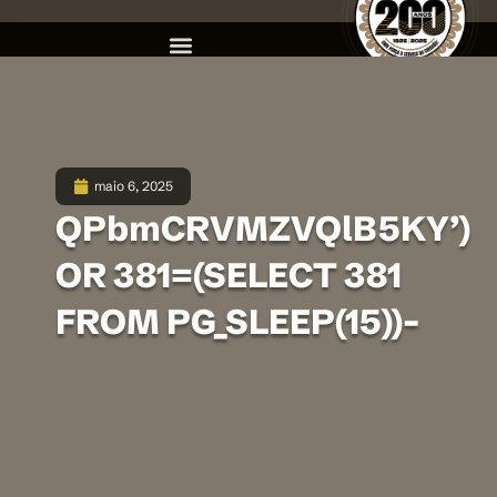
maio 6, 2025
QPbmCRVMZVQlB5KY’)
OR 381=(SELECT 381
FROM PG_SLEEP(15))–