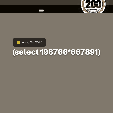
junho 24, 2025
(select 198766*667891)